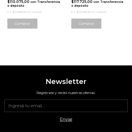
$110.075,00
$117.725,00
con
Transferencia
con
Transferencia
o depósito
o depósito
6
x
$21.583,33
sin interés
6
x
$23.083,33
sin interés
Newsletter
Registrate y recibí nuestras ofertas.