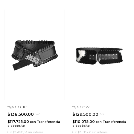
faja GOTIC
faja COW
$138.500,00
$129.500,00
3x2
3x2
$117.725,00
$110.075,00
con
Transferencia
con
Transferencia
o depósito
o depósito
6
x
$23.083,33
sin interés
6
x
$21.583,33
sin interés