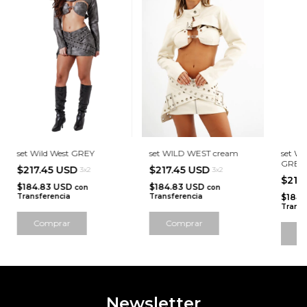
set Wild West GREY
set WILD WEST cream
set W
GREE
$217.45 USD
$217.45 USD
3x2
3x2
$217
$184.83 USD
$184.83 USD
con
con
Transferencia
Transferencia
$184
Transf
Comprar
Comprar
C
Newsletter