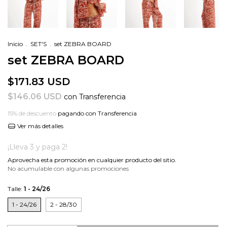
Inicio
.
SET'S
.
set ZEBRA BOARD
set ZEBRA BOARD
$171.83 USD
$146.06 USD
con
Transferencia
15% de descuento
pagando con Transferencia
Ver más detalles
¡Lleva 3 y paga 2!
Aprovecha esta promoción en cualquier producto del sitio.
No acumulable con algunas promociones
Talle:
1 - 24/26
1 - 24/26
2 - 28/30