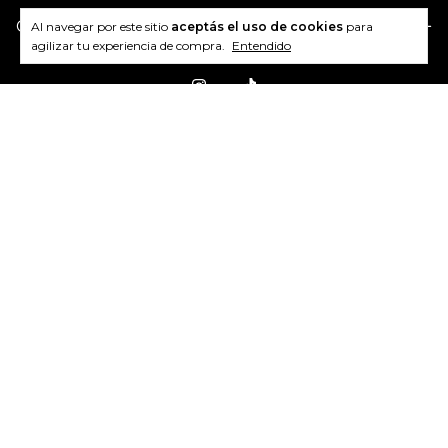
Contactános
Al navegar por este sitio
aceptás el uso de cookies
para
agilizar tu experiencia de compra.
Entendido
Medios de pago
Medios de envío
Idiomas y monedas
Copyright IAMMIA - 2026. Todos los derechos reservados.