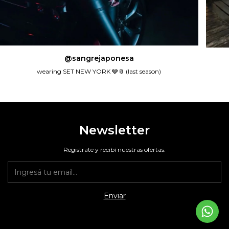
@sangrejaponesa
wearing SET NEW YORK 🩶📎 (last season)
Newsletter
Registrate y recibí nuestras ofertas.