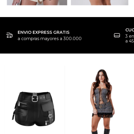
CUO
ENVIO EXPRESS GRATIS
3 e
a compras mayores a 300.000
a 4