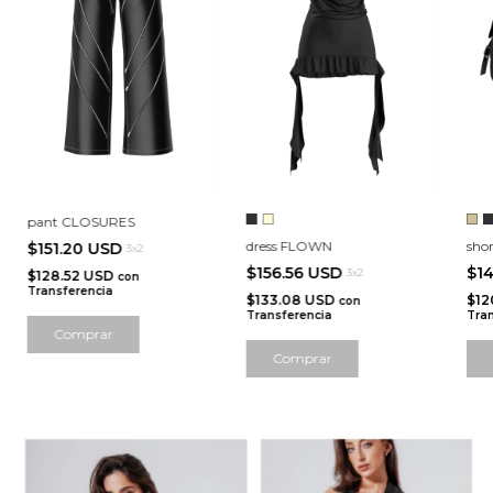
pant CLOSURES
dress FLOWN
sho
$151.20 USD
3x2
$156.56 USD
$14
3x2
$128.52 USD
con
Transferencia
$133.08 USD
$12
con
Transferencia
Tran
Comprar
Comprar