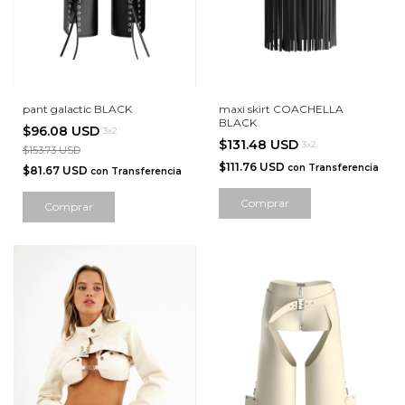
pant galactic BLACK
maxi skirt COACHELLA
BLACK
$96.08 USD
3x2
$131.48 USD
3x2
$153.73 USD
$111.76 USD
con
Transferencia
$81.67 USD
con
Transferencia
Comprar
Comprar