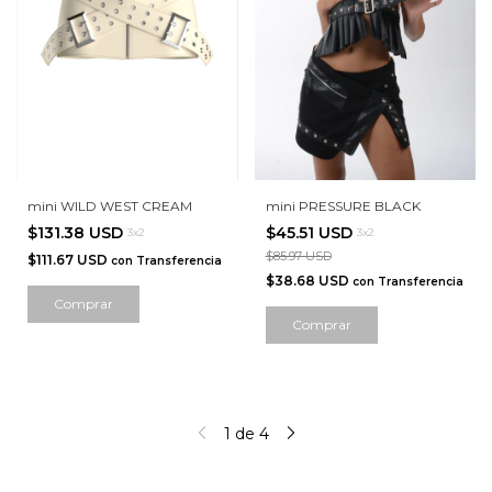
mini WILD WEST CREAM
mini PRESSURE BLACK
$131.38 USD
$45.51 USD
3x2
3x2
$85.97 USD
$111.67 USD
con
Transferencia
$38.68 USD
con
Transferencia
Comprar
Comprar
1
de
4