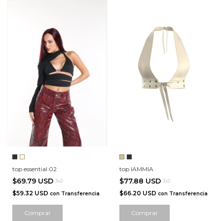
top essential 02
top IAMMIA
$69.79 USD
$77.88 USD
3x2
3x2
$59.32 USD
$66.20 USD
con
Transferencia
con
Transferencia
Comprar
Comprar