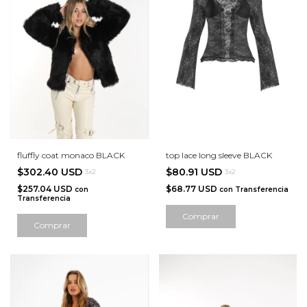
fluffly coat monaco BLACK
top lace long sleeve BLACK
$302.40 USD
$80.91 USD
3x2
3x2
$257.04 USD
$68.77 USD
con
con
Transferencia
Transferencia
Comprar
Comprar