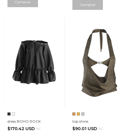
Comprar
Comprar
dress BOHO ROCK
top shine
$170.42 USD
$90.01 USD
3x2
3x2